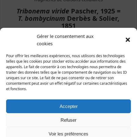
Tribonema viride
Pascher, 1925 =
T. bombycinum
Derbès & Solier,
1851
Gérer le consentement aux
Chromista | Xanthophyceae | Tribonematales |
Tribonemataceae
cookies
Répartition et statut
Pour offrir les meilleures expériences, nous utilisons des technologies
telles que les cookies pour stocker et/ou accéder aux informations des
Espèce probablement cosmopolite, assez largement
appareils. Le fait de consentir à ces technologies nous permettra de
citée en Europe.
traiter des données telles que le comportement de navigation ou les ID
uniques sur ce site. Le fait de ne pas consentir ou de retirer son
Quelques observations en France : Bouches-du-
consentement peut avoir un effet négatif sur certaines caractéristiques
Rhône, Alpes Maritimes, Alpes de Haute-Provence,
et fonctions.
Haute-Garonne, Ille-et-Vilaine, Manche.
L'algue est commune dans les eaux douces
Accepter
relativement froides, ombragées, calmes ou à faible
courant comme celles des fossés et des sources,
Refuser
surtout dans les eaux riches en humus. Ses longs
filaments forment parfois des touffes denses.
Voir les préférences