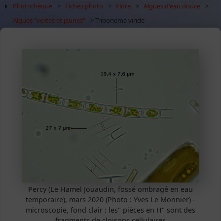
Photothèque
>
Fiches photo
>
Flore
>
Algues d'eau douce
>
Algues "vertes et jaunes"
> Tribonema viride
Percy (Le Hamel Jouaudin, fossé ombragé en eau
temporaire), mars 2020 (Photo : Yves Le Monnier) -
microscopie, fond clair : les" pièces en H" sont des
fragments de cloisons cellulaires