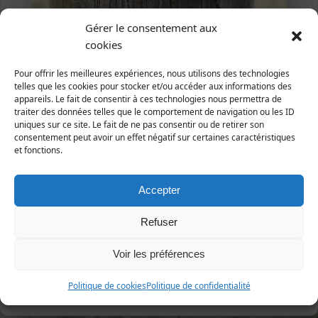
Gérer le consentement aux
Agon-Coutainville, 21 juin 2018 (Photo Patrice
cookies
Santais)
Trachea atriplicis
(Linnaeus, 1758)
Pour offrir les meilleures expériences, nous utilisons des technologies
telles que les cookies pour stocker et/ou accéder aux informations des
La Noctuelle de l'Arroche
appareils. Le fait de consentir à ces technologies nous permettra de
traiter des données telles que le comportement de navigation ou les ID
Animalia | Eumetazoa | Arthropoda | Hexapoda |
uniques sur ce site. Le fait de ne pas consentir ou de retirer son
Insecta | Lepidoptera | Noctuidae
consentement peut avoir un effet négatif sur certaines caractéristiques
et fonctions.
Répartition et statut
Europe : toute l'Europe.
Accepter
France : toute la France.
Manche : espèce commune, chenille sur les
Refuser
polygonacées.
Voir les préférences
Politique de cookies
Politique de confidentialité