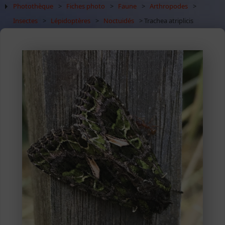
Photothèque
>
Fiches photo
>
Faune
>
Arthropodes
>
Insectes
>
Lépidoptères
>
Noctuidés
> Trachea atriplicis