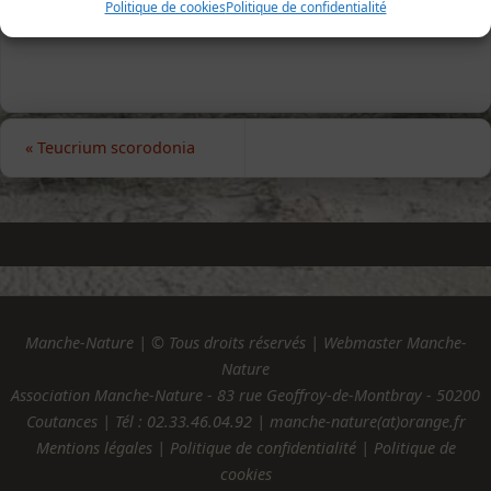
Politique de cookies
Politique de confidentialité
«
Teucrium scorodonia
Manche-Nature | © Tous droits réservés | Webmaster Manche-
Nature
Association Manche-Nature - 83 rue Geoffroy-de-Montbray - 50200
Coutances | Tél :
02.33.46.04.92
| manche-nature(at)orange.fr
Mentions légales
|
Politique de confidentialité
|
Politique de
cookies