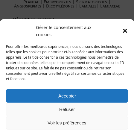
Plantae ­| Embryophytes | Spermatophytes |
Angiospermes | Dicotylédones | Lamiales| Lamiaceae
Répartition et statut
Gérer le consentement aux
Europe : Europe tempérée.
cookies
France : une bonne partie la France.
Manche : quelques stations dans le département.
Pour offrir les meilleures expériences, nous utilisons des technologies
telles que les cookies pour stocker et/ou accéder aux informations des
appareils. Le fait de consentir à ces technologies nous permettra de
traiter des données telles que le comportement de navigation ou les ID
uniques sur ce site. Le fait de ne pas consentir ou de retirer son
consentement peut avoir un effet négatif sur certaines caractéristiques
et fonctions.
Accepter
Refuser
Voir les préférences
Gavray, 29 juillet 2015 (photo Jean-François Gérault)