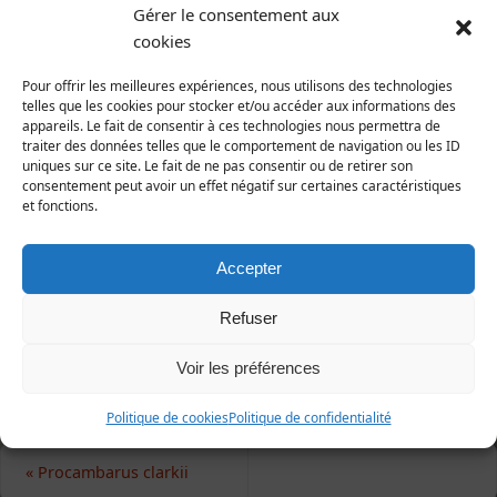
Animalia | Eumetazoa | Arthropoda | Crustacea |
Gérer le consentement aux
Decapoda | Reptantia | Brachyura
cookies
Répartition et statut
Pour offrir les meilleures expériences, nous utilisons des technologies
Europe : toutes les mers, sur sable grossier,
telles que les cookies pour stocker et/ou accéder aux informations des
appareils. Le fait de consentir à ces technologies nous permettra de
localement intertidal.
traiter des données telles que le comportement de navigation ou les ID
France : toutes les mers, peu connu.
uniques sur ce site. Le fait de ne pas consentir ou de retirer son
Manche : rare dans la zone de balancement des
consentement peut avoir un effet négatif sur certaines caractéristiques
et fonctions.
marées : îles Chausey et quelques plages de la côté
Ouest.
Accepter
1e publication : KOEHLER (1886), Annales des
Refuser
sciences naturelles, zoologie.
Voir les préférences
Politique de cookies
Politique de confidentialité
«
Procambarus clarkii