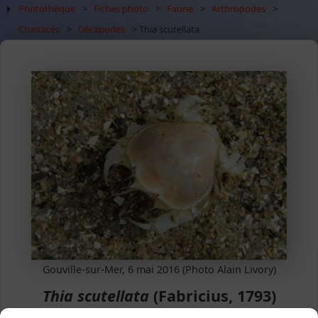
Photothèque
>
Fiches photo
>
Faune
>
Arthropodes
>
Crustacés
>
Décapodes
> Thia scutellata
Gouville-sur-Mer, 6 mai 2016 (Photo Alain Livory)
Thia scutellata
(Fabricius, 1793)