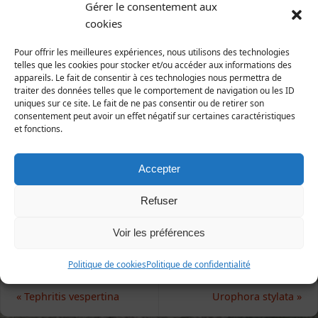
1758)
Gérer le consentement aux
cookies
Animalia | Eumetazoa | Arthropoda | Hexapoda |
Insecta | Diptera| Tephritidae
Pour offrir les meilleures expériences, nous utilisons des technologies
telles que les cookies pour stocker et/ou accéder aux informations des
Répartition et statut
appareils. Le fait de consentir à ces technologies nous permettra de
traiter des données telles que le comportement de navigation ou les ID
Europe : toute l'Europe.
uniques sur ce site. Le fait de ne pas consentir ou de retirer son
France :
consentement peut avoir un effet négatif sur certaines caractéristiques
Manche : espèce probablement assez commune à
et fonctions.
rechercher sur les chardons.
Accepter
1ère publication : LIVORY, LAIR & COULOMB (2017),
Refuser
L'Argiope.
Voir les préférences
Politique de cookies
Politique de confidentialité
«
Tephritis vespertina
Urophora stylata
»