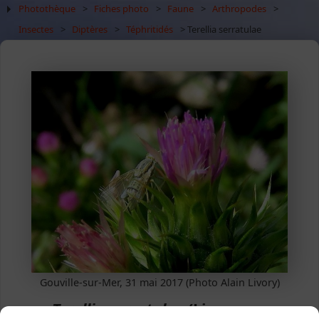
Photothèque
>
Fiches photo
>
Faune
>
Arthropodes
>
Insectes
>
Diptères
>
Téphritidés
> Terellia serratulae
Gouville-sur-Mer, 31 mai 2017 (Photo Alain Livory)
Terellia serratulae
(Linnaeus,