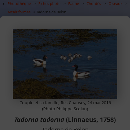
Photothèque
>
Fiches photo
>
Faune
>
Chordés
>
Oiseaux
>
Ansériformes
> Tadorne de Belon
Couple et sa famille, Iles Chausey, 24 mai 2016
(Photo Philippe Scolan)
Tadorna tadorna
(Linnaeus, 1758)
Tadorne de Belon