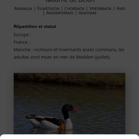
Animalia | Eumetazoa | Chordata | Vertebrata | Aves
| Anseriformes | Anatidae
Répartition et statut
Europe :
France :
Manche : nicheurs et hivernants assez communs, les
adultes vont muer en mer de Wadden (juillet).