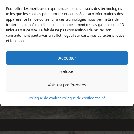
Pour offrir les meilleures expériences, nous utilisons des technologies
Répartition et statut
telles que les cookies pour stocker et/ou accéder aux informations des
appareils. Le fait de consentir à ces technologies nous permettra de
Europe : toute l'Europe
traiter des données telles que le comportement de navigation ou les ID
France :
uniques sur ce site. Le fait de ne pas consentir ou de retirer son
Manche : assez commun, tout le département
consentement peut avoir un effet négatif sur certaines caractéristiques
et fonctions.
1ère publication : CHEVIN, LIVORY & SAGOT (2001),
Accepter
L'Argiope
Refuser
Voir les préférences
Politique de cookies
Politique de confidentialité
«
Syrphus ribesiii
Volucella bombylans
»