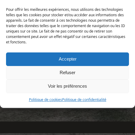
Lepture rouge
Pour offrir les meilleures expériences, nous utilisons des technologies
telles que les cookies pour stocker et/ou accéder aux informations des
Animalia | Eumetazoa | Arthropoda | Hexapoda |
Insecta | Coleoptera | Cerambycidae
appareils. Le fait de consentir à ces technologies nous permettra de
traiter des données telles que le comportement de navigation ou les ID
uniques sur ce site. Le fait de ne pas consentir ou de retirer son
Répartition et statut
consentement peut avoir un effet négatif sur certaines caractéristiques
Europe :
et fonctions.
France :
Manche :
Accepter
Refuser
Voir les préférences
Politique de cookies
Politique de confidentialité
«
Stictoleptura fulva
Xylotrechus rusticus
»