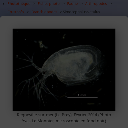
Photothèque
>
Fiches photo
>
Faune
>
Arthropodes
>
Crustacés
>
Branchiopodes
> Simocephalus vetulus
Regnéville-sur-mer (Le Prey), Février 2014 (Photo
Yves Le Monnier, microscopie en fond noir)