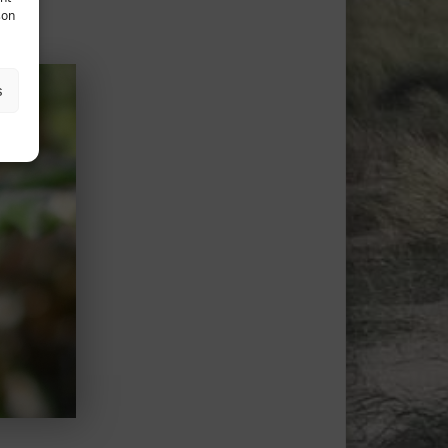
son
s