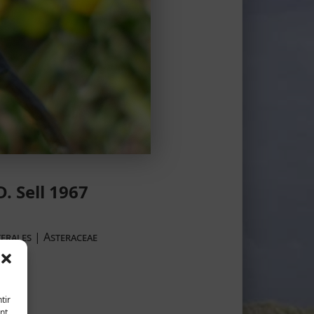
D. Sell 1967
erales | Asteraceae
tir
nt