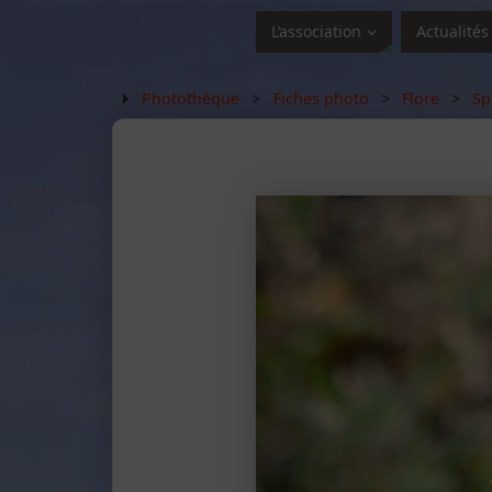
L’association
Actualités
Photothèque
>
Fiches photo
>
Flore
>
Sp