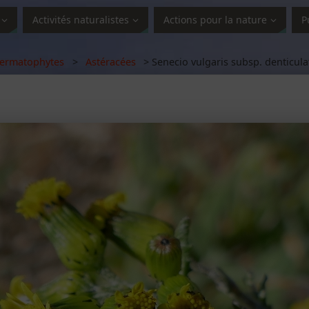
Activités naturalistes
Actions pour la nature
P
ermatophytes
>
Astéracées
> Senecio vulgaris subsp. denticula