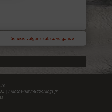
Senecio vulgaris subsp. vulgaris
»
ure
.92
| manche-nature(at)orange.fr
es