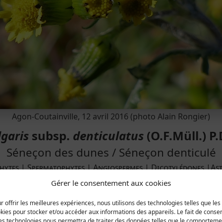
Agon-Coutainville, 12 avril 2016 (photo Alain Rongier)
lgaris
subsp.
denticulatus
(O.F.Müll.) P.
Séneçon des dunes / Séneçon denticulé
hytes | Spermatophytes | Angiospermes | Dicotylédones |Ast
Gérer le consentement aux cookies
urope.
r offrir les meilleures expériences, nous utilisons des technologies telles que les
kies pour stocker et/ou accéder aux informations des appareils. Le fait de consen
al nord-ouest de la France.
es technologies nous permettra de traiter des données telles que le comporteme