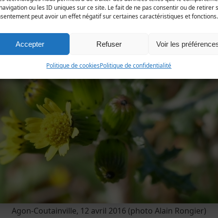
les du département.
navigation ou les ID uniques sur ce site. Le fait de ne pas consentir ou de retirer 
sentement peut avoir un effet négatif sur certaines caractéristiques et fonctions.
Accepter
Refuser
Voir les préférence
Politique de cookies
Politique de confidentialité
Agon-Coutainville, 12 avril 2016 (photo Alain Rongier)