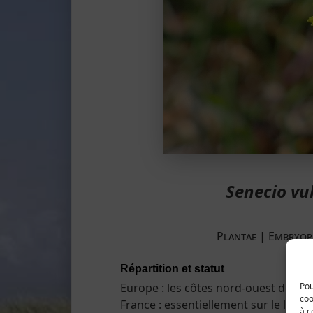
Senecio vu
Plantae ­| Embryop
Répartition et statut
Europe : les côtes nord-ouest de l'E
Pou
coo
France : essentiellement sur le littor
à c