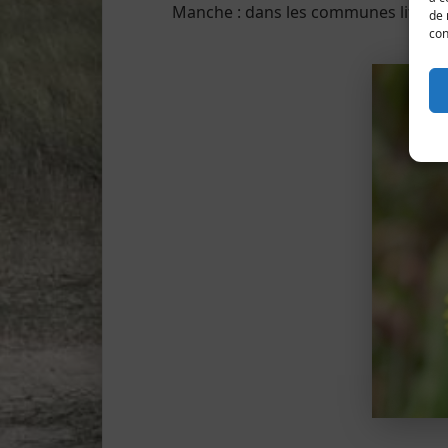
Manche : dans les communes littora
de 
con