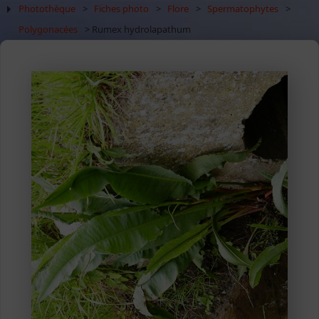
Photothèque
>
Fiches photo
>
Flore
>
Spermatophytes
>
Polygonacées
> Rumex hydrolapathum