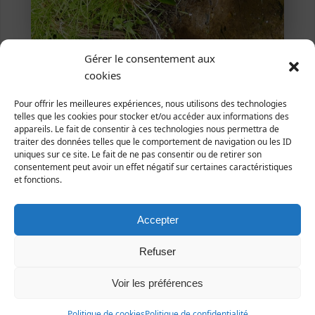
Lingreville, 12 mai 2015 (photo Alain Rongier)
Gérer le consentement aux
Rumex hydrolapathum
Huds. 1778
cookies
Patience d'eau / Patience aquatique
Pour offrir les meilleures expériences, nous utilisons des technologies
telles que les cookies pour stocker et/ou accéder aux informations des
Plantae ­| Embryophytes | Spermatophytes |
appareils. Le fait de consentir à ces technologies nous permettra de
Angiospermes | Dicotylédones | Caryophyllales |
Polygonaceae
traiter des données telles que le comportement de navigation ou les ID
uniques sur ce site. Le fait de ne pas consentir ou de retirer son
consentement peut avoir un effet négatif sur certaines caractéristiques
Répartition et statut
et fonctions.
Europe : une grande partie de l'Europe.
France : presque toute la France mais très rare voire
Accepter
absent en certaines zones du Massif central et en
Corse.
Refuser
Manche : se trouve dans presque tout le
département (biotopes humides comme des rives de
Voir les préférences
rivières ou de canaux).
Politique de cookies
Politique de confidentialité