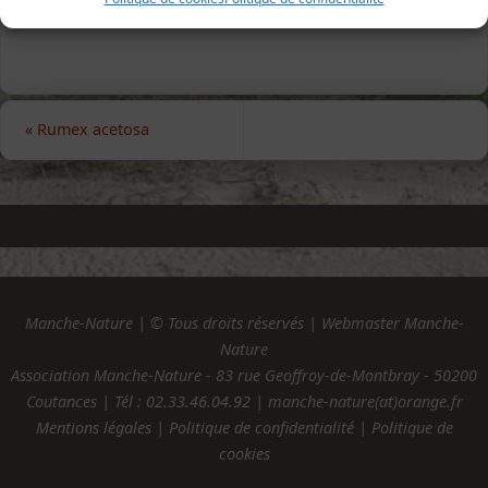
«
Rumex acetosa
Manche-Nature | © Tous droits réservés | Webmaster Manche-
Nature
Association Manche-Nature - 83 rue Geoffroy-de-Montbray - 50200
Coutances | Tél :
02.33.46.04.92
| manche-nature(at)orange.fr
Mentions légales
|
Politique de confidentialité
|
Politique de
cookies