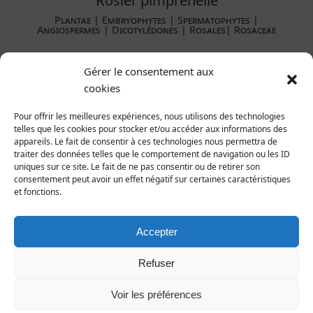
Plantae ­| Embryophytes | Spermatophytes |
Angiospermes | Dicotylédones | Rosales| Rosaceae
Répartition et statut
Gérer le consentement aux
Europe :presque toute l'Europe.
cookies
France : presque toute la France.
Manche : uniquement en zones littorales.
Pour offrir les meilleures expériences, nous utilisons des technologies
telles que les cookies pour stocker et/ou accéder aux informations des
appareils. Le fait de consentir à ces technologies nous permettra de
traiter des données telles que le comportement de navigation ou les ID
uniques sur ce site. Le fait de ne pas consentir ou de retirer son
consentement peut avoir un effet négatif sur certaines caractéristiques
et fonctions.
Accepter
Refuser
Voir les préférences