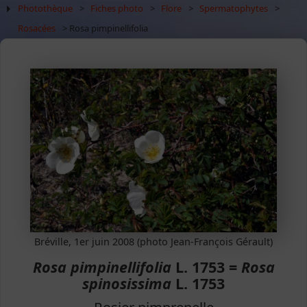
Photothèque
>
Fiches photo
>
Flore
>
Spermatophytes
>
Rosacées
> Rosa pimpinellifolia
Bréville, 1er juin 2008 (photo Jean-François Gérault)
Rosa pimpinellifolia
L. 1753 =
Rosa
spinosissima
L. 1753
Rosier pimprenelle