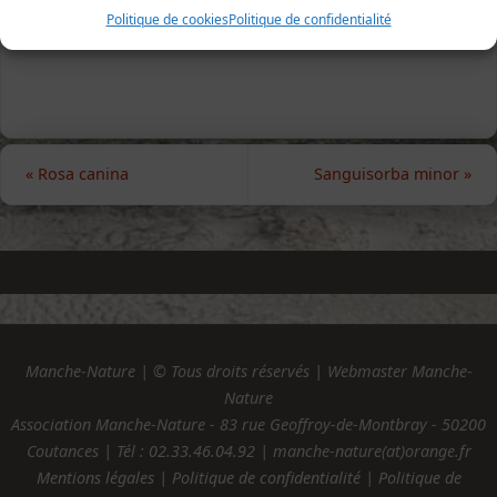
Bréville, 1er juin 2008 (photo Jean-François Gérault)
Politique de cookies
Politique de confidentialité
«
Rosa canina
Sanguisorba minor
»
Manche-Nature | © Tous droits réservés | Webmaster Manche-
Nature
Association Manche-Nature - 83 rue Geoffroy-de-Montbray - 50200
Coutances | Tél :
02.33.46.04.92
| manche-nature(at)orange.fr
Mentions légales
|
Politique de confidentialité
|
Politique de