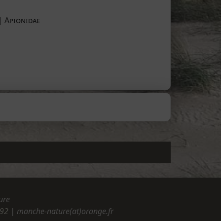
| Apionidae
ure
.92
| manche-nature(at)orange.fr