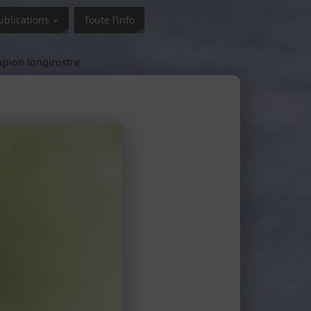
ublications
Toute l’info
pion longirostre