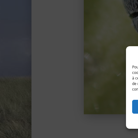
Pou
coo
à c
de 
con
in c