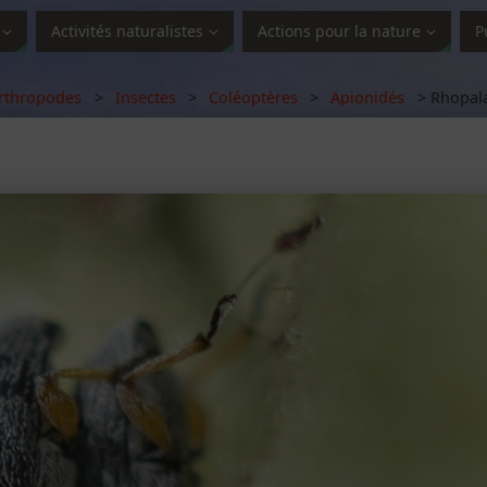
Activités naturalistes
Actions pour la nature
P
rthropodes
>
Insectes
>
Coléoptères
>
Apionidés
> Rhopala