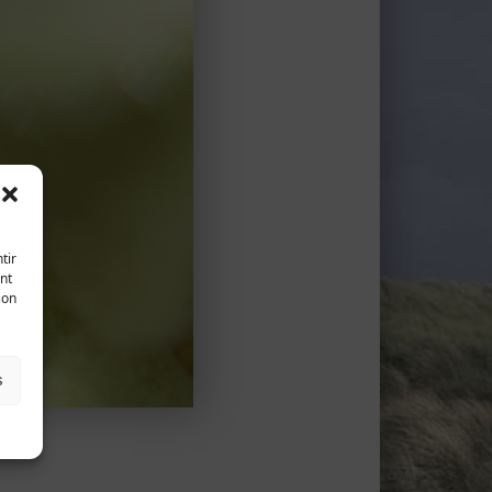
tir
nt
son
s
quer)