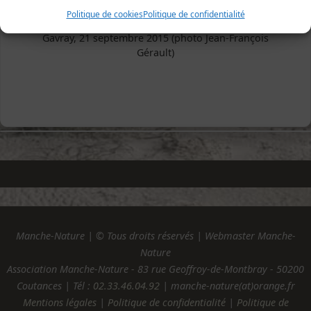
Politique de cookies
Politique de confidentialité
Gavray, 21 septembre 2015 (photo Jean-François
Gérault)
Manche-Nature | © Tous droits réservés | Webmaster Manche-
Nature
Association Manche-Nature - 83 rue Geoffroy-de-Montbray - 50200
Coutances | Tél :
02.33.46.04.92
| manche-nature(at)orange.fr
Mentions légales
|
Politique de confidentialité
|
Politique de