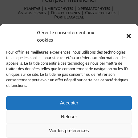
Plantae ­| Embryophytes | Spermatophytes |
Angiospermes | Dicotylédones | Caryophyllales |
Portulacaceae
Répartition et statut
Gérer le consentement aux
Europe : Régions tempérées et chaudes de tout le
cookies
globe.
Pour offrir les meilleures expériences, nous utilisons des technologies
France : presque toute la France.
telles que les cookies pour stocker et/ou accéder aux informations des
Manche : quelques stations dans le département.
appareils. Le fait de consentir à ces technologies nous permettra de
traiter des données telles que le comportement de navigation ou les ID
uniques sur ce site. Le fait de ne pas consentir ou de retirer son
consentement peut avoir un effet négatif sur certaines caractéristiques
et fonctions.
Accepter
Refuser
Voir les préférences