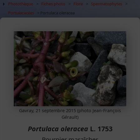
Photothèque
>
Fiches photo
>
Flore
>
Spermatophytes
>
Portulacacées
> Portulaca oleracea
Gavray, 21 septembre 2015 (photo Jean-François
Gérault)
Portulaca oleracea
L. 1753
Pourpier maraîcher