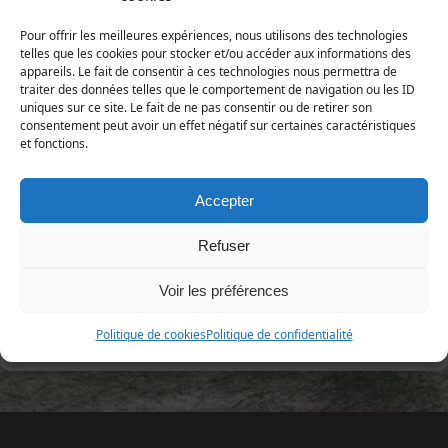
Pâturin commun
Plantae ­| Embryophytes | Spermatophytes |
Pour offrir les meilleures expériences, nous utilisons des technologies
Angiospermes | Monocotylédones | Poales| Poaceae
telles que les cookies pour stocker et/ou accéder aux informations des
appareils. Le fait de consentir à ces technologies nous permettra de
traiter des données telles que le comportement de navigation ou les ID
Répartition et statut
uniques sur ce site. Le fait de ne pas consentir ou de retirer son
Europe : toute l'Europe.
consentement peut avoir un effet négatif sur certaines caractéristiques
et fonctions.
France : toute la France.
Manche : tout le département.
Accepter
Refuser
Voir les préférences
«
Poa annua
Setaria italica subsp viridis
Politique de cookies
Politique de confidentialité
»