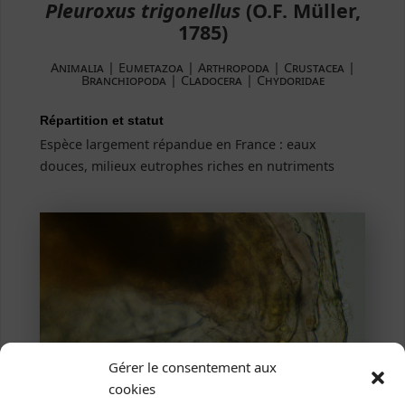
Pleuroxus trigonellus
(O.F. Müller,
1785)
Animalia | Eumetazoa | Arthropoda | Crustacea |
Branchiopoda | Cladocera | Chydoridae
Répartition et statut
Espèce largement répandue en France : eaux
douces, milieux eutrophes riches en nutriments
Gérer le consentement aux
cookies