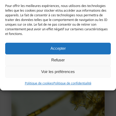
Pour offrir les meilleures expériences, nous utilisons des technologies
telles que les cookies pour stocker et/ou accéder aux informations des
appareils. Le fait de consentir à ces technologies nous permettra de
traiter des données telles que le comportement de navigation ou les ID
Lessay (Tourbière de Mathon), Mars 2014 (Photo
uniques sur ce site. Le fait de ne pas consentir ou de retirer son
Yves Le Monnier, microscopie en fond clair) - angle
consentement peut avoir un effet négatif sur certaines caractéristiques
postérieur des valves
et fonctions.
Accepter
Refuser
Voir les préférences
Politique de cookies
Politique de confidentialité