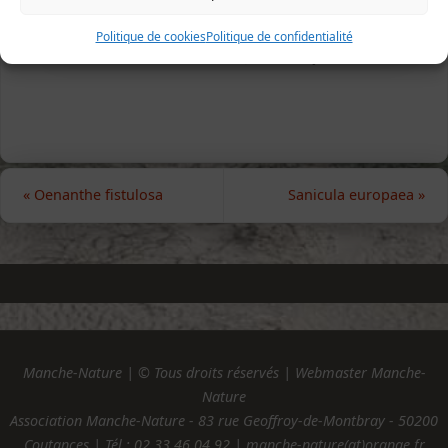
Politique de cookies
Politique de confidentialité
Gavray, 11 août 2009 (photo Jean-François Gérault)
«
Oenanthe fistulosa
Sanicula europaea
»
Manche-Nature | © Tous droits réservés | Webmaster Manche-
Nature
Association Manche-Nature - 83 rue Geoffroy-de-Montbray - 50200
Coutances | Tél :
02.33.46.04.92
| manche-nature(at)orange.fr