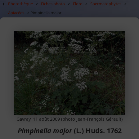
Photothèque
>
Fiches photo
>
Flore
>
Spermatophytes
>
Apiacées
> Pimpinella major
Gavray, 11 août 2009 (photo Jean-François Gérault)
Pimpinella major
(L.) Huds. 1762