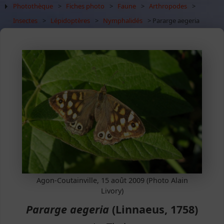
Photothèque
>
Fiches photo
>
Faune
>
Arthropodes
>
Insectes
>
Lépidoptères
>
Nymphalidés
> Pararge aegeria
Agon-Coutainville, 15 août 2009 (Photo Alain
Livory)
Pararge aegeria
(Linnaeus, 1758)