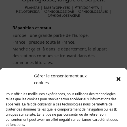
Plantae ­| Embryophytes | Pteridophyta |
Psilotopsida | Ophioglossidae | Ophioglossales |
Ophioglossaceae
Répartition et statut
Europe : une grande partie de l'Europe.
France : presque toute la France.
Manche : ça et là dans le département, la plupart
des stations connues se trouvant dans des
communes littorales.
Gérer le consentement aux
cookies
Pour offrir les meilleures expériences, nous utilisons des technologies
telles que les cookies pour stocker et/ou accéder aux informations des
appareils. Le fait de consentir à ces technologies nous permettra de
traiter des données telles que le comportement de navigation ou les ID
uniques sur ce site. Le fait de ne pas consentir ou de retirer son
consentement peut avoir un effet négatif sur certaines caractéristiques
et fonctions.