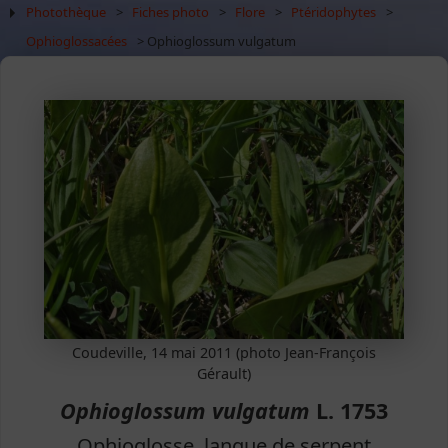
Photothèque
>
Fiches photo
>
Flore
>
Ptéridophytes
>
Ophioglossacées
> Ophioglossum vulgatum
Coudeville, 14 mai 2011 (photo Jean-François
Gérault)
Ophioglossum vulgatum
L. 1753
Ophioglosse, langue de serpent