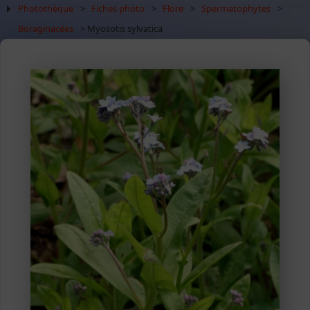
Photothèque
>
Fiches photo
>
Flore
>
Spermatophytes
>
Boraginacées
> Myosotis sylvatica