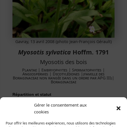
Gavray, 13 avril 2008 (photo Jean-François Gérault)
Myosotis sylvatica
Hoffm. 1791
Myosotis des bois
Plantae ­| Embryophytes | Spermatophytes |
Angiospermes | Dicotylédones |(famille des
Boraginaceae non rangée dans un ordre par APG III)|
Boraginaceae
Répartition et statut
Europe : toute l'Europe tempérée.
Gérer le consentement aux
France : presque toute la France (peut-être absent en
cookies
Corse).
Manche : en diverses régions du département.
Pour offrir les meilleures expériences, nous utilisons des technologies