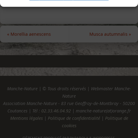
«
Morellia aenescens
Musca autumnalis
»
Manche-Nature | © Tous droits réservés | Webmaster Manche-
Nature
Association Manche-Nature - 83 rue Geoffroy-de-Montbray - 50200
Coutances | Tél :
02.33.46.04.92
| manche-nature(at)orange.fr
Mentions légales
|
Politique de confidentialité
|
Politique de
cookies