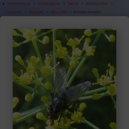
Photothèque
>
Fiches photo
>
Faune
>
Arthropodes
>
Insectes
>
Diptères
>
Muscidés
> Morellia simplex