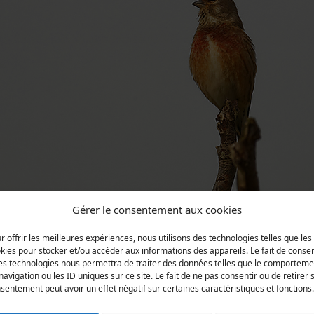
Gérer le consentement aux cookies
r offrir les meilleures expériences, nous utilisons des technologies telles que les
kies pour stocker et/ou accéder aux informations des appareils. Le fait de consen
es technologies nous permettra de traiter des données telles que le comporteme
navigation ou les ID uniques sur ce site. Le fait de ne pas consentir ou de retirer 
sentement peut avoir un effet négatif sur certaines caractéristiques et fonctions.