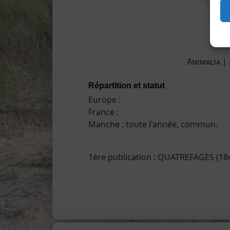
Animalia | 
Répartition et statut
Europe :
France :
Manche : toute l'année, commun.
1ère publication : QUATREFAGES (18