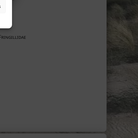
s
Fringillidae