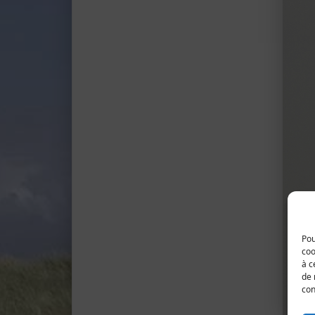
Pou
coo
à c
de 
con