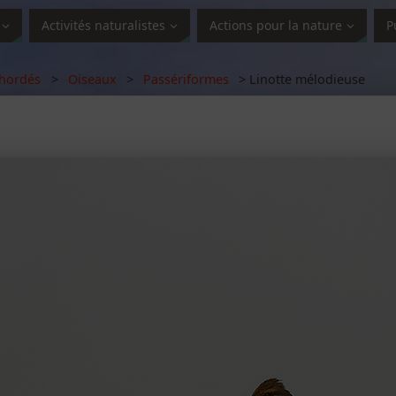
Activités naturalistes
Actions pour la nature
P
hordés
>
Oiseaux
>
Passériformes
> Linotte mélodieuse