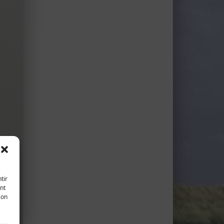
tir
nt
son