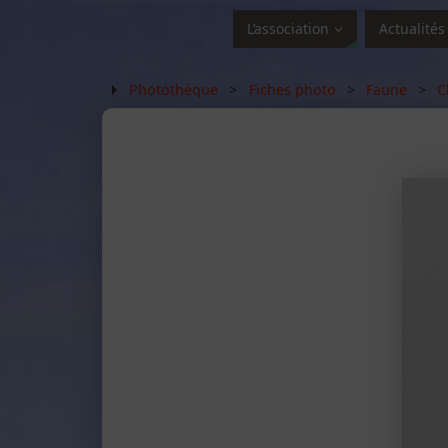
L’association
Actualités
Photothèque
>
Fiches photo
>
Faune
>
C