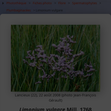
Photothèque
>
Fiches photo
>
Flore
>
Spermatophytes
>
Plumbaginacées
> Limonium vulgare
Lancieux (22), 22 août 2008 (photo Jean-François
Gérault)
Limonium vulgare
Mill. 1768