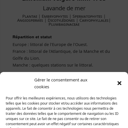
Lavande de mer
Plantae ­| Embryophytes | Spermatophytes |
Angiospermes | Dicotylédones | Caryophyllales|
Plumbaginaceae
Répartition et statut
Europe : littoral de l'Europe de l'Ouest.
France : littoral de l'Atlantique, de la Manche et du
Golfe du Lion.
Manche : quelques stations sur le littoral.
Gérer le consentement aux
cookies
Pour offrir les meilleures expériences, nous utilisons des technologies
telles que les cookies pour stocker et/ou accéder aux informations des
appareils. Le fait de consentir à ces technologies nous permettra de
traiter des données telles que le comportement de navigation ou les ID
uniques sur ce site. Le fait de ne pas consentir ou de retirer son
consentement peut avoir un effet négatif sur certaines caractéristiques