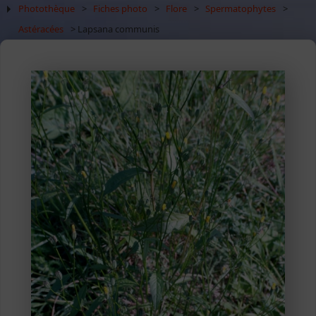
Photothèque
>
Fiches photo
>
Flore
>
Spermatophytes
>
Astéracées
> Lapsana communis