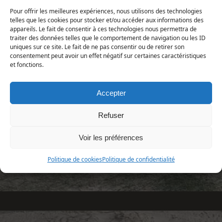
Animalia | Eumetazoa | Arthropoda | Hexapoda |
Insecta | Lepidoptera | Geometridae
Pour offrir les meilleures expériences, nous utilisons des technologies
telles que les cookies pour stocker et/ou accéder aux informations des
appareils. Le fait de consentir à ces technologies nous permettra de
Répartition et statut
traiter des données telles que le comportement de navigation ou les ID
Europe : Europe moyenne et méridionale.
uniques sur ce site. Le fait de ne pas consentir ou de retirer son
consentement peut avoir un effet négatif sur certaines caractéristiques
France : surtout le Sud et l'Ouest, ailleurs plus
et fonctions.
localisé.
Manche : espèce assez commune.
Accepter
Refuser
Voir les préférences
«
Eupithecia centaureata
Idaea ochrata
»
Politique de cookies
Politique de confidentialité