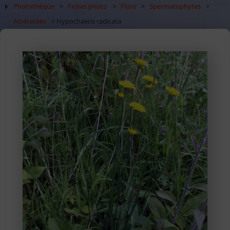
Photothèque
>
Fiches photo
>
Flore
>
Spermatophytes
>
Astéracées
> Hypochaeris radicata