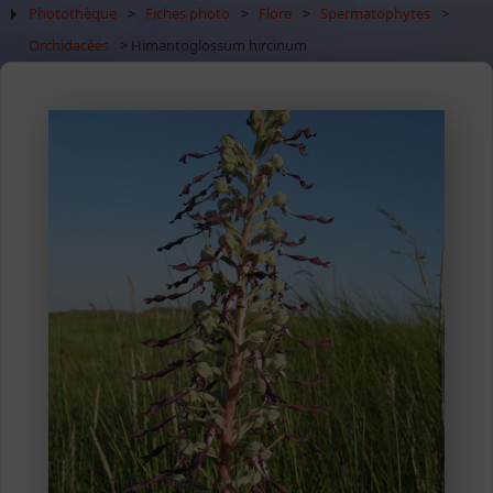
Photothèque
>
Fiches photo
>
Flore
>
Spermatophytes
>
Orchidacées
> Himantoglossum hircinum