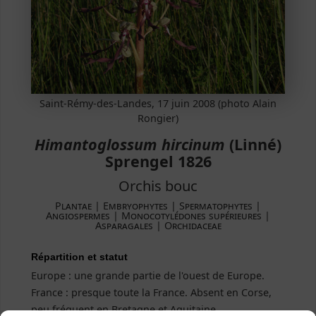
Saint-Rémy-des-Landes, 17 juin 2008 (photo Alain
Rongier)
Himantoglossum hircinum
(Linné)
Sprengel 1826
Orchis bouc
Plantae ­| Embryophytes | Spermatophytes |
Angiospermes | Monocotylédones supérieures |
Asparagales | Orchidaceae
Répartition et statut
Europe : une grande partie de l'ouest de Europe.
France : presque toute la France. Absent en Corse,
peu fréquent en Bretagne et Aquitaine.