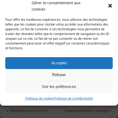
Gérer le consentement aux
Animalia | Eumetazoa | Arthropoda | Crustacea |
cookies
Isopoda | Oniscidea | Trichoniscidae
Pour offrir les meilleures expériences, nous utilisons des technologies
Répartition et statut
telles que les cookies pour stocker et/ou accéder aux informations des
appareils. Le fait de consentir à ces technologies nous permettra de
Europe : presque toute l'Europe.
traiter des données telles que le comportement de navigation ou les ID
France : semble plus commun dans la moitié
uniques sur ce site. Le fait de ne pas consentir ou de retirer son
occidentale.
consentement peut avoir un effet négatif sur certaines caractéristiques
et fonctions.
Manche : répandu mais cantonné à des habitats
sombres et humides comportant du bois mort.
Accepter
1e publication : MAURY (1931), Bulletin de la société
Refuser
linnéenne de Normandie.
Voir les préférences
Politique de cookies
Politique de confidentialité
«
Halophiloscia couchii
Haplophthalmus mengei
»