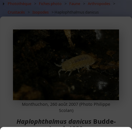
Photothèque
>
Fiches photo
>
Faune
>
Arthropodes
>
Crustacés
>
Isopodes
> Haplophthalmus danicus
Monthuchon, 260 août 2007 (Photo Philippe
Scolan)
Haplophthalmus danicus
Budde-
Lund, 1880