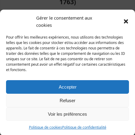
1763)
Animalia | Eumetazoa | Arthropoda | Hexapoda |
Gérer le consentement aux
Insecta | Diptera | Muscidae
cookies
Pour offrir les meilleures expériences, nous utilisons des technologies
telles que les cookies pour stocker et/ou accéder aux informations des
appareils. Le fait de consentir à ces technologies nous permettra de
traiter des données telles que le comportement de navigation ou les ID
uniques sur ce site. Le fait de ne pas consentir ou de retirer son
consentement peut avoir un effet négatif sur certaines caractéristiques
et fonctions.
Accepter
Refuser
Mâle, Monthuchon, 16 juin 2019 (Photo Philippe
Voir les préférences
Scolan)
Politique de cookies
Politique de confidentialité