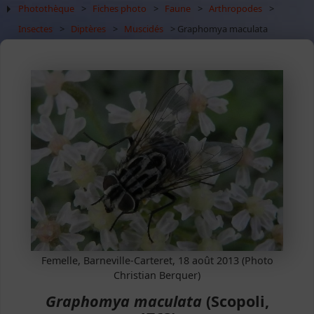
Photothèque
>
Fiches photo
>
Faune
>
Arthropodes
>
Insectes
>
Diptères
>
Muscidés
> Graphomya maculata
Femelle, Barneville-Carteret, 18 août 2013 (Photo
Christian Berquer)
Graphomya maculata
(Scopoli,