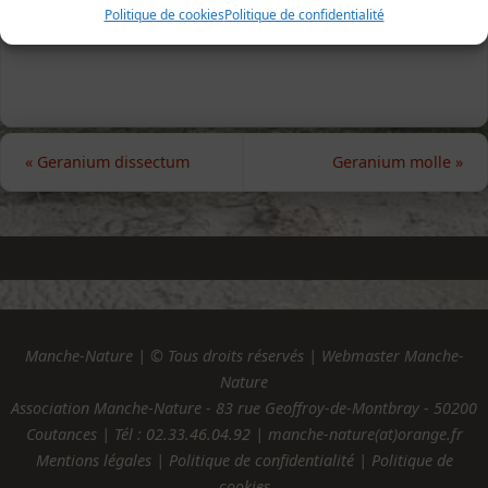
Gavray, 28 avril 2015 (photo Jean-François Gérault)
Politique de cookies
Politique de confidentialité
«
Geranium dissectum
Geranium molle
»
Manche-Nature | © Tous droits réservés | Webmaster Manche-
Nature
Association Manche-Nature - 83 rue Geoffroy-de-Montbray - 50200
Coutances | Tél :
02.33.46.04.92
| manche-nature(at)orange.fr
Mentions légales
|
Politique de confidentialité
|
Politique de
cookies