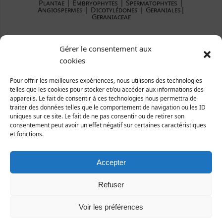
Plantae ­| Embryophytes | Spermatophytes |
Angiospermes | Dicotylédones | Geraniales|
Geraniaceae
Répartition et statut
Gérer le consentement aux
Europe : Europe centrale et méridionale.
cookies
France : manque dans les zones nord et est.
Manche : quelques stations dans le département.
Pour offrir les meilleures expériences, nous utilisons des technologies
telles que les cookies pour stocker et/ou accéder aux informations des
appareils. Le fait de consentir à ces technologies nous permettra de
traiter des données telles que le comportement de navigation ou les ID
uniques sur ce site. Le fait de ne pas consentir ou de retirer son
consentement peut avoir un effet négatif sur certaines caractéristiques
et fonctions.
Accepter
Refuser
Voir les préférences