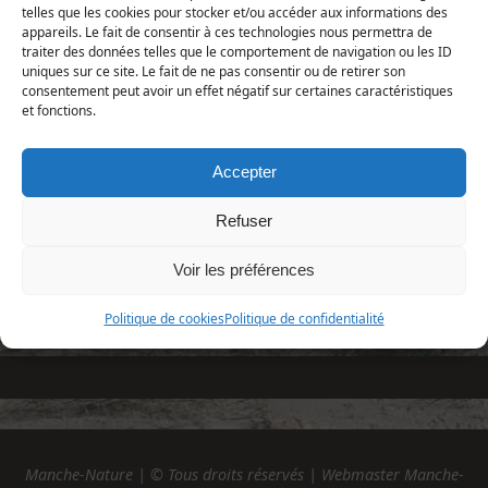
telles que les cookies pour stocker et/ou accéder aux informations des
Plantae ­| Embryophytes | Spermatophytes |
Angiospermes | Dicotylédones | Rosales|
appareils. Le fait de consentir à ces technologies nous permettra de
Rhamnaceae
traiter des données telles que le comportement de navigation ou les ID
uniques sur ce site. Le fait de ne pas consentir ou de retirer son
consentement peut avoir un effet négatif sur certaines caractéristiques
Répartition et statut
et fonctions.
Europe : une grande partie de l'Europe.
France : toute la France.
Accepter
Manche : tout le département.
Refuser
Voir les préférences
Politique de cookies
Politique de confidentialité
Manche-Nature | © Tous droits réservés | Webmaster Manche-