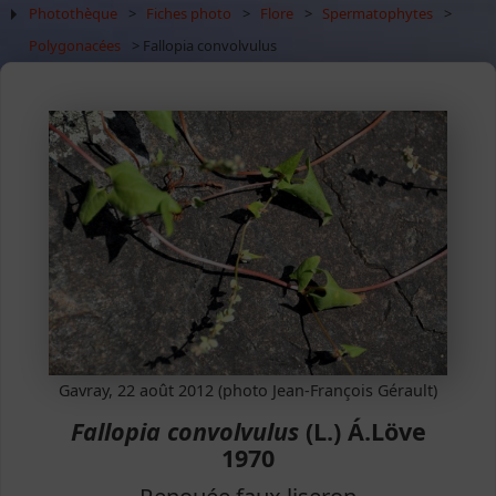
Photothèque
>
Fiches photo
>
Flore
>
Spermatophytes
>
Polygonacées
> Fallopia convolvulus
Gavray, 22 août 2012 (photo Jean-François Gérault)
Fallopia convolvulus
(L.) Á.Löve
1970
Renouée faux liseron