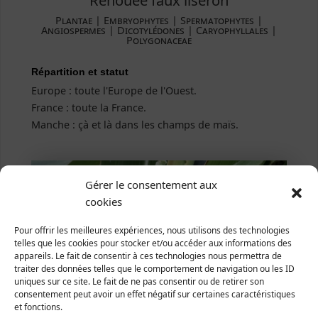
Plantae ­| Embryophytes | Spermatophytes |
Angiospermes | Dicotylédones | Caryophyllales |
Polygonaceae
Répartition et statut
Europe : toute l'Europe de l'Ouest.
France : toute la France.
Manche : çà et là dans les champs de maïs.
Gérer le consentement aux
cookies
Pour offrir les meilleures expériences, nous utilisons des technologies
telles que les cookies pour stocker et/ou accéder aux informations des
appareils. Le fait de consentir à ces technologies nous permettra de
traiter des données telles que le comportement de navigation ou les ID
uniques sur ce site. Le fait de ne pas consentir ou de retirer son
consentement peut avoir un effet négatif sur certaines caractéristiques
et fonctions.