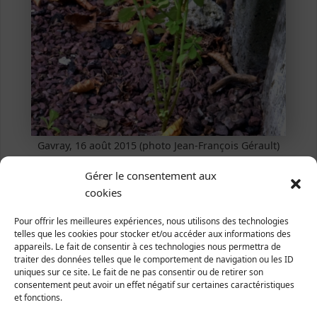
Gavray, 16 août 2015 (photo Jean-François Gérault)
Euphorbia peplus
L. 1753
Gérer le consentement aux
cookies
Euphorbe des jardins
Plantae ­| Embryophytes | Spermatophytes |
Pour offrir les meilleures expériences, nous utilisons des technologies
Angiospermes | Dicotylédones | Malpighiales |
telles que les cookies pour stocker et/ou accéder aux informations des
Euphorbiaceae
appareils. Le fait de consentir à ces technologies nous permettra de
traiter des données telles que le comportement de navigation ou les ID
Répartition et statut
uniques sur ce site. Le fait de ne pas consentir ou de retirer son
consentement peut avoir un effet négatif sur certaines caractéristiques
Europe : une grande partie de l'Europe.
et fonctions.
France : toute la France.