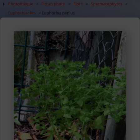
Photothèque
>
Fiches photo
>
Flore
>
Spermatophytes
>
Euphorbiacées
> Euphorbia peplus