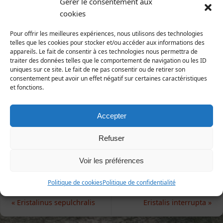
Gérer le consentement aux
1758)
cookies
Animalia | Eumetazoa | Arthropoda | Hexapoda |
Pour offrir les meilleures expériences, nous utilisons des technologies
Insecta | Diptera| Syrphidae
telles que les cookies pour stocker et/ou accéder aux informations des
appareils. Le fait de consentir à ces technologies nous permettra de
Répartition et statut
traiter des données telles que le comportement de navigation ou les ID
uniques sur ce site. Le fait de ne pas consentir ou de retirer son
Europe : toute l'Europe
consentement peut avoir un effet négatif sur certaines caractéristiques
France : toute la France
et fonctions.
Manche : commun
Accepter
1ère publication : LE CANNELIER (1927), Bulletin de
Refuser
la Société Normande d'Entomologie.
Voir les préférences
Politique de cookies
Politique de confidentialité
«
Eristalinus sepulchralis
Eristalis interrupta
»