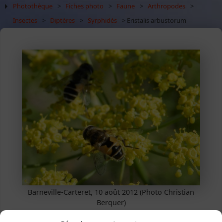
Photothèque
>
Fiches photo
>
Faune
>
Arthropodes
>
Insectes
>
Diptères
>
Syrphidés
> Eristalis arbustorum
Barneville-Carteret, 10 août 2012 (Photo Christian
Berquer)
Eristalis arbustorum
(Linnaeus,