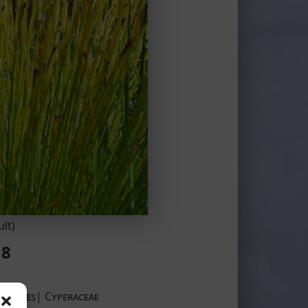
lt)
18
 Poales| Cyperaceae