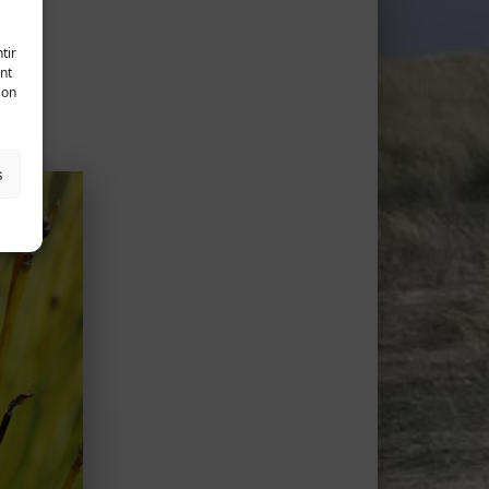
tir
nt
son
s