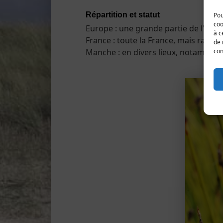
Répartition et statut
Pou
coo
Europe : une grande partie de l'Euro
à c
France : toute la France, mais rare da
de 
Manche : en divers lieux, notammen
con