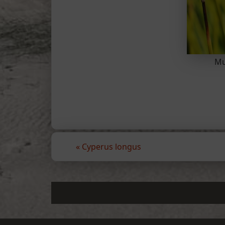
Mu
«
Cyperus longus