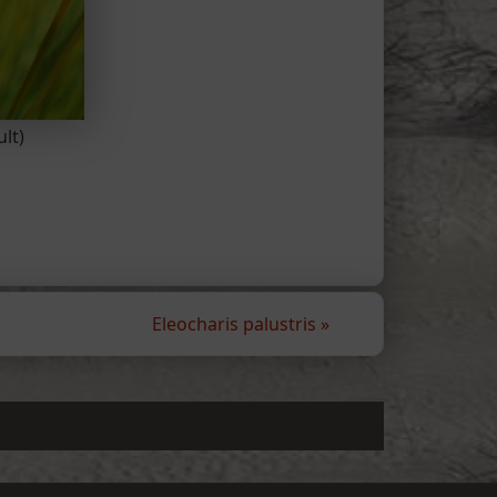
lt)
Eleocharis palustris
»