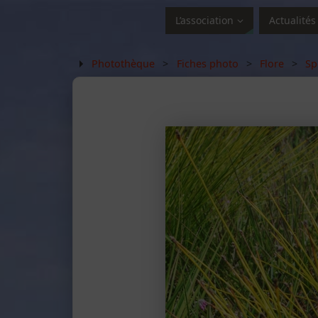
L’association
Actualités
Photothèque
>
Fiches photo
>
Flore
>
Sp