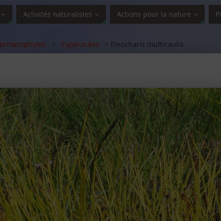
Activités naturalistes
Actions pour la nature
P
ermatophytes
>
Cypéracées
> Eleocharis multicaulis