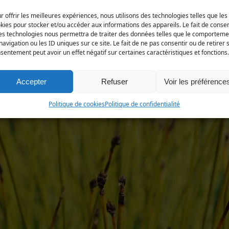
r offrir les meilleures expériences, nous utilisons des technologies telles que les
kies pour stocker et/ou accéder aux informations des appareils. Le fait de consen
pe.
es technologies nous permettra de traiter des données telles que le comporteme
ns le Nord-Est et le Sud-Est.
navigation ou les ID uniques sur ce site. Le fait de ne pas consentir ou de retirer 
t dans les marais et lande humides du centre-Manche.
sentement peut avoir un effet négatif sur certaines caractéristiques et fonctions.
Accepter
Refuser
Voir les préférence
Politique de cookies
Politique de confidentialité