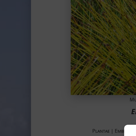
Mu
E
Plantae ­| Embryop