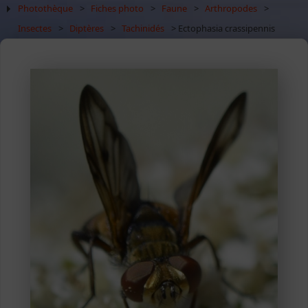
Photothèque
>
Fiches photo
>
Faune
>
Arthropodes
>
Insectes
>
Diptères
>
Tachinidés
> Ectophasia crassipennis