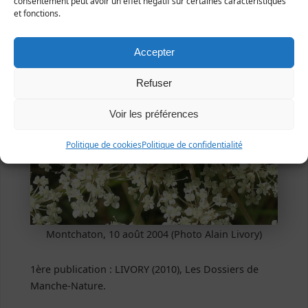
consentement peut avoir un effet négatif sur certaines caractéristiques
et fonctions.
Accepter
Refuser
Voir les préférences
Politique de cookies
Politique de confidentialité
Montchaton, 10 août 2004 (Photo Alain Livory)
1ère publication : LIVORY (2010), Les Dossiers de
Manche-Nature.