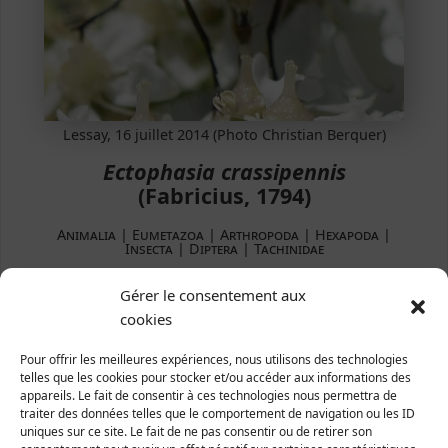
Lessay, 16 juillet 2014 (Photo Christian Berquer)
Ectophasia crassipennis
(Fabricius, 1794)
Animalia | Eumetazoa | Arthropoda | Hexapoda |
Insecta | Diptera | Tachinidae
Gérer le consentement aux
Répartition et statut
cookies
Europe : toute l'Europe moyenne et méridionale.
France :
Pour offrir les meilleures expériences, nous utilisons des technologies
Manche : espèce thermophile connue seulement
telles que les cookies pour stocker et/ou accéder aux informations des
depuis l'an 2000, à rechercher dans les landes, les
appareils. Le fait de consentir à ces technologies nous permettra de
traiter des données telles que le comportement de navigation ou les ID
carrières, le littoral.
uniques sur ce site. Le fait de ne pas consentir ou de retirer son