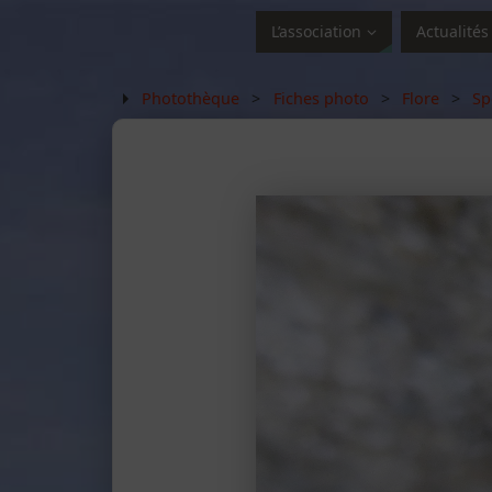
L’association
Actualités
Photothèque
>
Fiches photo
>
Flore
>
Sp