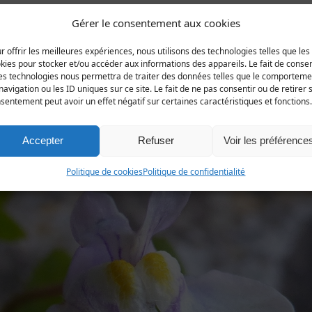
Gérer le consentement aux cookies
pe.
r offrir les meilleures expériences, nous utilisons des technologies telles que les
re département.
kies pour stocker et/ou accéder aux informations des appareils. Le fait de consen
es technologies nous permettra de traiter des données telles que le comporteme
navigation ou les ID uniques sur ce site. Le fait de ne pas consentir ou de retirer 
sud-est de l'Europe, et aurait été introduite dans nos région
sentement peut avoir un effet négatif sur certaines caractéristiques et fonctions.
axons arrivés en France avant 1500) et néophytes (taxons in
Accepter
Refuser
Voir les préférence
Politique de cookies
Politique de confidentialité