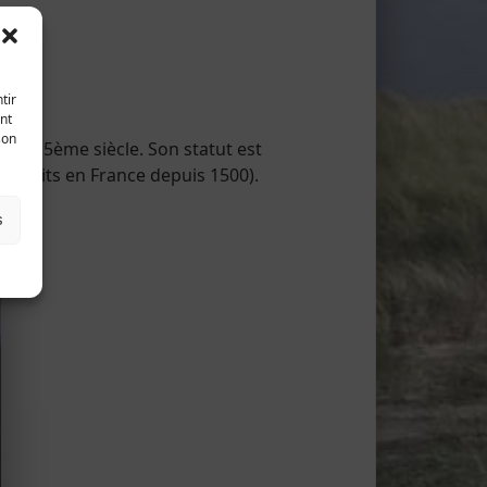
tir
nt
son
s au 15ème siècle. Son statut est
troduits en France depuis 1500).
s