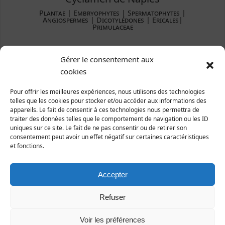
Plantae ­| Embryophytes | Spermatophytes |
Angiospermes | Dicotylédones | Ericales|
Primulaceae
Répartition et statut
Gérer le consentement aux
Europe : Europe méridionale.
cookies
France : surtout moitié Ouest du pays.
Manche : quelques stations dans le département.
Pour offrir les meilleures expériences, nous utilisons des technologies
telles que les cookies pour stocker et/ou accéder aux informations des
appareils. Le fait de consentir à ces technologies nous permettra de
traiter des données telles que le comportement de navigation ou les ID
uniques sur ce site. Le fait de ne pas consentir ou de retirer son
consentement peut avoir un effet négatif sur certaines caractéristiques
et fonctions.
Accepter
Refuser
Voir les préférences