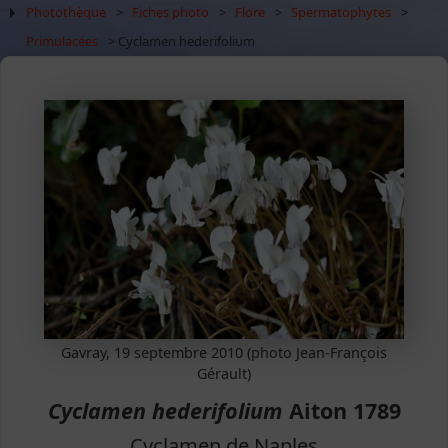
Photothèque
>
Fiches photo
>
Flore
>
Spermatophytes
>
Primulacées
> Cyclamen hederifolium
Gavray, 19 septembre 2010 (photo Jean-François
Gérault)
Cyclamen hederifolium
Aiton 1789
Cyclamen de Naples