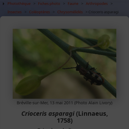
Photothèque
>
Fiches photo
>
Faune
>
Arthropodes
>
Insectes
>
Coléoptères
>
Chrysomélidés
> Crioceris asparagi
Bréville-sur-Mer, 13 mai 2011 (Photo Alain Livory)
Crioceris asparagi
(Linnaeus,
1758)