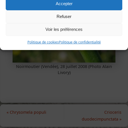
Accepter
Refuser
Voir les préférences
Politique de cookies
Politique de confidentialité
Noirmoutier (Vendée), 28 juillet 2008 (Photo Alain
Livory)
«
Chrysomela populi
Crioceris
duodecimpunctata
»