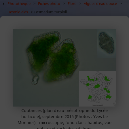
Photothèque
>
Fiches photo
>
Flore
>
Algues d'eau douce
>
Desmidiales
> Cosmarium turpinii
Coutances (plan d'eau mésotrophe du Lycée
horticole), septembre 2015 (Photos : Yves Le
Monnier) - microscopie, fond clair : habitus, vue
polaire et carte des citations