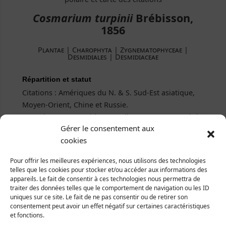
Cosmarium turpinii
Brébisson,
1856
Plantae | Charophyta | Zygnematophyceae |
Desmidiales | Desmidiaceae
Répartition et statut
Citations : Amériques du N. & S. Sud-Est asiatique,
Moyen-Orient, Chine et Russie.
Toute l'Europe, semble sporadique en France (voir la
Gérer le consentement aux
carte des données librement accessibles).
cookies
Rarement observée dans la Manche : La Meauffe,
1927 (fossé) et Coutances, 2015.
Pour offrir les meilleures expériences, nous utilisons des technologies
Espèce mésotrophique fréquentant une large
telles que les cookies pour stocker et/ou accéder aux informations des
gamme d'eaux légèrement acides à alcalines.
appareils. Le fait de consentir à ces technologies nous permettra de
traiter des données telles que le comportement de navigation ou les ID
uniques sur ce site. Le fait de ne pas consentir ou de retirer son
consentement peut avoir un effet négatif sur certaines caractéristiques
et fonctions.