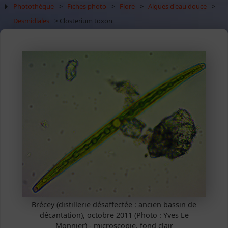
Photothèque
>
Fiches photo
>
Flore
>
Algues d'eau douce
>
Desmidiales
> Closterium toxon
Brécey (distillerie désaffectée : ancien bassin de
décantation), octobre 2011 (Photo : Yves Le
Monnier) - microscopie, fond clair