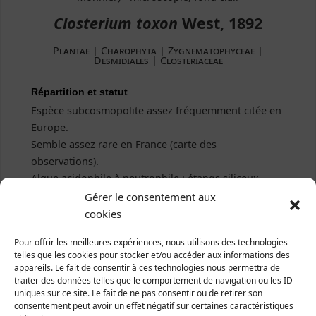
Closterium toxon
West, 1892
Plantae | Charophyta | Zygnematophyceae |
Desmidiales | Closteriaceae
Répartition et statut
Espèce subcosmopolite assez fréquemment citée en
Europe.
Semble assez rare en France (carte des
observations).
Algue acidophile à neutrophile : étangs siliceux,
mares en contexte de lande acide, bassins, prairies
Gérer le consentement aux
inondées
cookies
Pour offrir les meilleures expériences, nous utilisons des technologies
telles que les cookies pour stocker et/ou accéder aux informations des
appareils. Le fait de consentir à ces technologies nous permettra de
traiter des données telles que le comportement de navigation ou les ID
uniques sur ce site. Le fait de ne pas consentir ou de retirer son
consentement peut avoir un effet négatif sur certaines caractéristiques