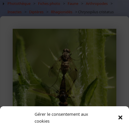
Photothèque
>
Fiches photo
>
Faune
>
Arthropodes
>
Insectes
>
Diptères
>
Rhagionidés
> Chrysopilus cristatus
Gérer le consentement aux
cookies