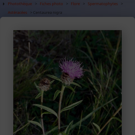
Photothèque
>
Fiches photo
>
Flore
>
Spermatophytes
>
Astéracées
> Centaurea nigra