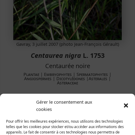
Gavray, 3 juillet 2007 (photo Jean-François Gérault)
Centaurea nigra
L. 1753
Centaurée noire
Plantae ­| Embryophytes | Spermatophytes |
Angiospermes | Dicotylédones |Asterales |
Asteraceae
Répartition et statut
Gérer le consentement aux
Europe : une grande partie de l'Europe.
cookies
France : presque toute la France (plus rare ou absent
en régions méditerranéennes et en Corse).
Pour offrir les meilleures expériences, nous utilisons des technologies
Manche : presque tout le département.
telles que les cookies pour stocker et/ou accéder aux informations des
appareils. Le fait de consentir à ces technologies nous permettra de