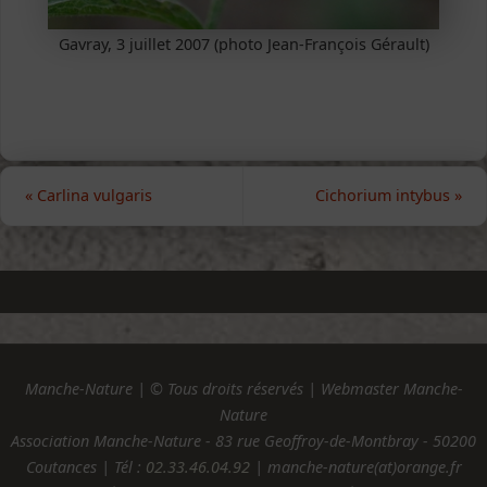
Gavray, 3 juillet 2007 (photo Jean-François Gérault)
«
Carlina vulgaris
Cichorium intybus
»
Manche-Nature | © Tous droits réservés | Webmaster Manche-
Nature
Association Manche-Nature - 83 rue Geoffroy-de-Montbray - 50200
Coutances | Tél :
02.33.46.04.92
| manche-nature(at)orange.fr