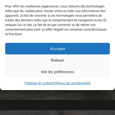
Animalia | Chordata | Tunicata
Pour offrir les meilleures expériences, nous utilisons des technologies
telles que les cookies pour stocker et/ou accéder aux informations des
Répartition et statut
appareils. Le fait de consentir à ces technologies nous permettra de
Europe : toutes les côtes.
traiter des données telles que le comportement de navigation ou les ID
uniques sur ce site. Le fait de ne pas consentir ou de retirer son
France : côtes rocheuses, sur divers supports,
consentement peut avoir un effet négatif sur certaines caractéristiques
intertidal jusqu'à plusieurs centaines de mètres de
et fonctions.
profondeur.
Manche : côtes rocheuses, assez commun.
Accepter
Refuser
Voir les préférences
«
Botrylloides leachii
Politique de cookies
Politique de confidentialité