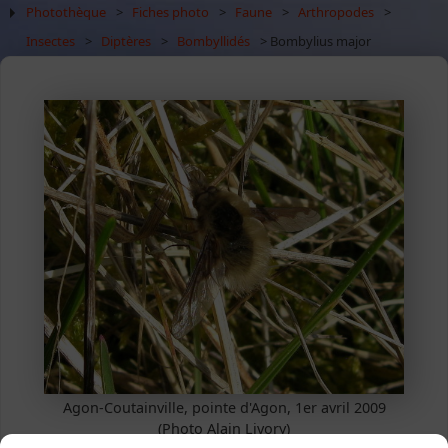
Photothèque
>
Fiches photo
>
Faune
>
Arthropodes
>
Insectes
>
Diptères
>
Bombyllidés
> Bombylius major
Agon-Coutainville, pointe d'Agon, 1er avril 2009
(Photo Alain Livory)