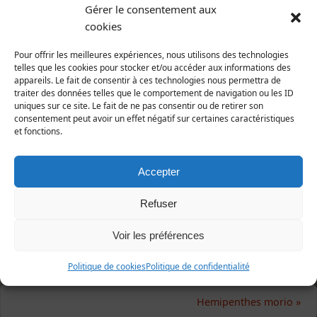
Gérer le consentement aux
Bombylius major
Linnaeus, 1758
cookies
Animalia | Eumetazoa | Arthropoda | Hexapoda |
Insecta | Diptera | Bombyliidae
Pour offrir les meilleures expériences, nous utilisons des technologies
telles que les cookies pour stocker et/ou accéder aux informations des
appareils. Le fait de consentir à ces technologies nous permettra de
Répartition et statut
traiter des données telles que le comportement de navigation ou les ID
Europe : presque toute l'Europe.
uniques sur ce site. Le fait de ne pas consentir ou de retirer son
France : toute la France.
consentement peut avoir un effet négatif sur certaines caractéristiques
et fonctions.
Manche : le plus connu des bombyllidés, parasite
des abeilles solitaires, notamment des andrènes.
Accepter
1e publication : LIVORY & STALLEGGER (2005),
Refuser
Rapport d'étude.
Voir les préférences
Politique de cookies
Politique de confidentialité
Hemipenthes morio
»