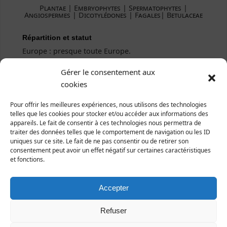
Plantae ­| Embryophytes | Spermatophytes |
Angiospermes | Dicotylédones | Fagales| Betulaceae
Répartition et statut
Europe : presque toute Europe.
France : presque toute la France, mais très rare dans
Gérer le consentement aux
le Midi.
cookies
Manche : régulièrement réparti dans le
département.
Pour offrir les meilleures expériences, nous utilisons des technologies
telles que les cookies pour stocker et/ou accéder aux informations des
appareils. Le fait de consentir à ces technologies nous permettra de
A noter que cette espèce, sous forme de cultivars,
traiter des données telles que le comportement de navigation ou les ID
est souvent plantée dans les jardins.
uniques sur ce site. Le fait de ne pas consentir ou de retirer son
consentement peut avoir un effet négatif sur certaines caractéristiques
et fonctions.
Accepter
Refuser