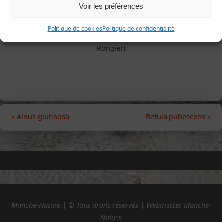
Voir les préférences
Politique de cookies
Politique de confidentialité
Donville-les-Bains, 8 mai 2016 (photo Alain
Rongier)
«
Alnus glutinosa
Betula pubescens
»
Manche-Nature | © Tous droits réservés | Webmaster Manche-
Nature