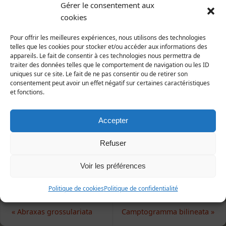
Gérer le consentement aux
2009 (Photo Alain Livory)
cookies
Aspitates ochrearia
(Rossi, 1794)
Pour offrir les meilleures expériences, nous utilisons des technologies
Animalia | Eumetazoa | Arthropoda | Hexapoda |
telles que les cookies pour stocker et/ou accéder aux informations des
Insecta | Lepidoptera | Geometridae
appareils. Le fait de consentir à ces technologies nous permettra de
traiter des données telles que le comportement de navigation ou les ID
uniques sur ce site. Le fait de ne pas consentir ou de retirer son
Répartition et statut
consentement peut avoir un effet négatif sur certaines caractéristiques
Europe : espèce d'affinité méridionale, plus rare en
et fonctions.
Europe du Nord.
France : espèce principalement méridionale et
Accepter
atlantique.
Manche : commun sur le littoral.
Refuser
Voir les préférences
Politique de cookies
Politique de confidentialité
«
Abraxas grossulariata
Camptogramma bilineata
»