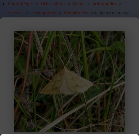
Photothèque
>
Fiches photo
>
Faune
>
Arthropodes
>
Insectes
>
Lépidoptères
>
Géométridés
> Aspitates ochrearia
Mâle, Agon-Coutainville (pointe d'Agon), 17 août