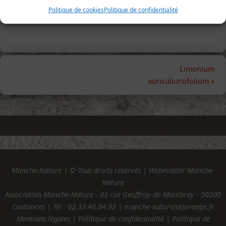
Politique de cookies
Politique de confidentialité
Limonium
auriculiursifolium
»
Manche-Nature | © Tous droits réservés | Webmaster Manche-
Nature
Association Manche-Nature - 83 rue Geoffroy-de-Montbray - 50200
Coutances | Tél :
02.33.46.04.92
| manche-nature(at)orange.fr
Mentions légales
|
Politique de confidentialité
|
Politique de