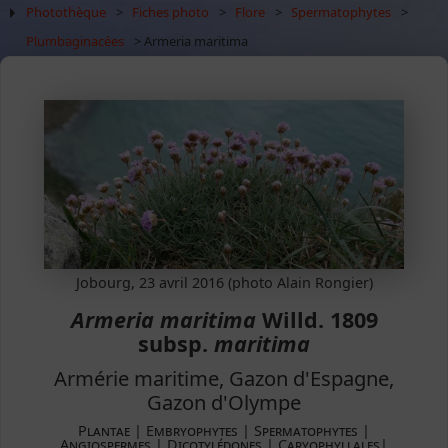
Photothèque
>
Fiches photo
>
Flore
>
Spermatophytes
>
Plumbaginacées
> Armeria maritima
Jobourg, 23 avril 2016 (photo Alain Rongier)
Armeria maritima
Willd. 1809
subsp.
maritima
Armérie maritime, Gazon d'Espagne,
Gazon d'Olympe
Plantae ­| Embryophytes | Spermatophytes |
Angiospermes | Dicotylédones | Caryophyllales|