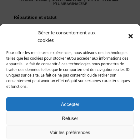
Plumbaginaceae
Répartition et statut
Europe : les littoraux atlantiques de l'Europe.
Gérer le consentement aux
France : le littoral de la Manche et de l'Atlantique.
cookies
Manche : le littoral du département, tout
particulièrement la région de la Hague.
Pour offrir les meilleures expériences, nous utilisons des technologies
telles que les cookies pour stocker et/ou accéder aux informations des
appareils. Le fait de consentir à ces technologies nous permettra de
traiter des données telles que le comportement de navigation ou les ID
uniques sur ce site. Le fait de ne pas consentir ou de retirer son
consentement peut avoir un effet négatif sur certaines caractéristiques
et fonctions.
Accepter
Refuser
Voir les préférences
Jobourg, 23 avril 2016 (photo Alain Rongier)