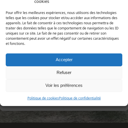
cookies
Animalia | Eumetazoa | Arthropoda | Hexapoda |
Pour offrir les meilleures expériences, nous utilisons des technologies
Insecta | Hymenoptera| Pompilidae
telles que les cookies pour stocker et/ou accéder aux informations des
appareils. Le fait de consentir à ces technologies nous permettra de
Répartition et statut
traiter des données telles que le comportement de navigation ou les ID
uniques sur ce site. Le fait de ne pas consentir ou de retirer son
Europe : toute l'Europe
consentement peut avoir un effet négatif sur certaines caractéristiques
France : probablement toute la France
et fonctions.
Manche : espèce assez commune
Accepter
1ère publication : CHEVIN (2005), L'Argiope
Refuser
Voir les préférences
Politique de cookies
Politique de confidentialité
«
Anoplius viaticus
Dipogon variegatus
»