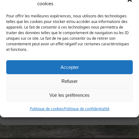
1775)
cookies
Animalia | Eumetazoa | Arthropoda | Hexapoda |
Pour offrir les meilleures expériences, nous utilisons des technologies
Insecta | Coleoptera | Cerambycidae
telles que les cookies pour stocker et/ou accéder aux informations des
appareils. Le fait de consentir à ces technologies nous permettra de
Répartition et statut
traiter des données telles que le comportement de navigation ou les ID
uniques sur ce site. Le fait de ne pas consentir ou de retirer son
Europe : large répartition
consentement peut avoir un effet négatif sur certaines caractéristiques
France : toute la France
et fonctions.
Manche : assez commun à l'intérieur des terres, plus
rare sur le littoral
Accepter
Refuser
Voir les préférences
«
Agapanthia
Anaglyptus mysticus
»
Politique de cookies
Politique de confidentialité
villosoviridescens